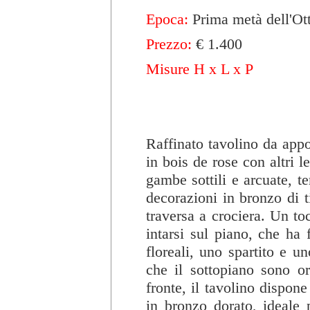
Epoca:
Prima metà dell'Ot
Prezzo:
€ 1.400
Misure H x L x P
Raffinato tavolino da appo
in bois de rose con altri le
gambe sottili e arcuate, t
decorazioni in bronzo di t
traversa a crociera. Un to
intarsi sul piano, che ha
floreali, uno spartito e u
che il sottopiano sono o
fronte, il tavolino dispon
in bronzo dorato, ideale p