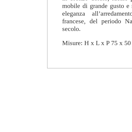
mobile di grande gusto e r
eleganza all’arredamen
francese, del periodo N
secolo.
Misure: H x L x P 75 x 50