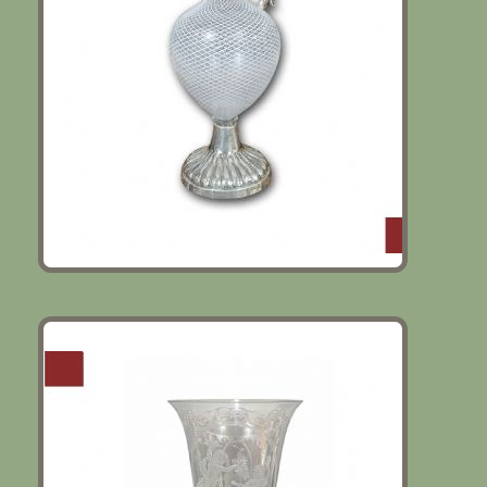
Murano
VASO IN VETRO DI MURANO INCISO
FINE XVIII-INIZI XIX SECOLO