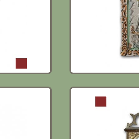
 FIORI SECONDA
UFFICIALINA IN STILE I
SECOLO