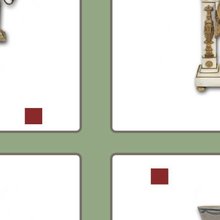
META’ XIX
ALBARELLO IN MAIOLICA