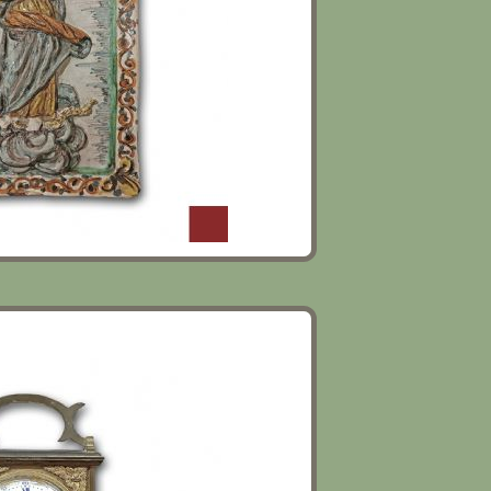
MPERO SECONDA META’ XIX