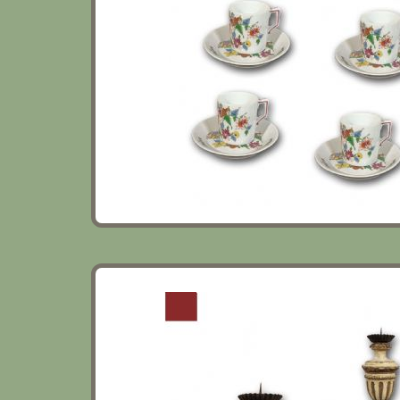
COPPIA DI CANDELABRI LACCATI E DOR
META’ XVIII SECOLO