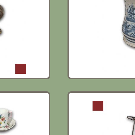
INE XVIII
MACCHININA GIOCATTOL