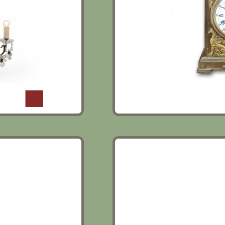
 QING META’ XIX
COPPIA DI INCISIONI CO
DELL’ETRURIA FINE DEL