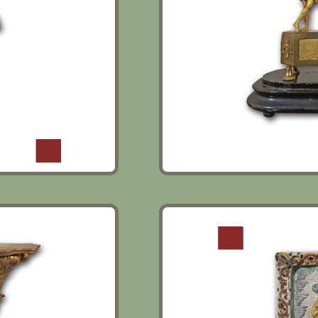
META’ XIX
PLACCA IN MAIOLICA DI
XVII SECOLO